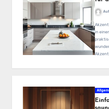
Au
Akzent
in eine
praktis
wunderb
Akzent
Allgem
Einf
saun