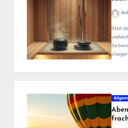
Au
Stell di
viellei
da bess
steige
Allgem
Aben
frac