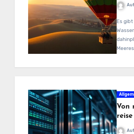
Au
Es gibt
Wasser.
dahinpl
Meeresb
Allgem
Von 
reis
Au