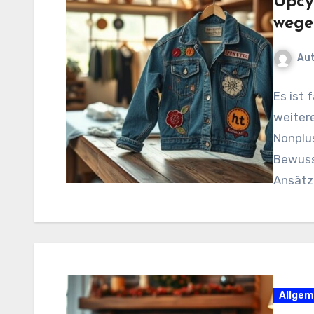
Upcy
wege
Au
Es ist 
weitere
Nonplus
Bewusst
Ansätz
Allgem