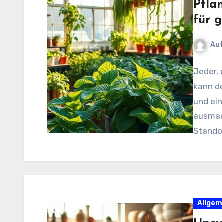
Pfla
für 
Au
Jeder, 
kann d
und ein
ausmach
Stando
Allgem