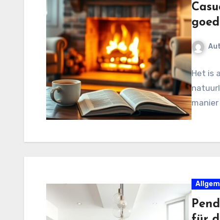
Casua
goed
Au
Het is 
natuurl
manier 
Allgem
Pend
für 