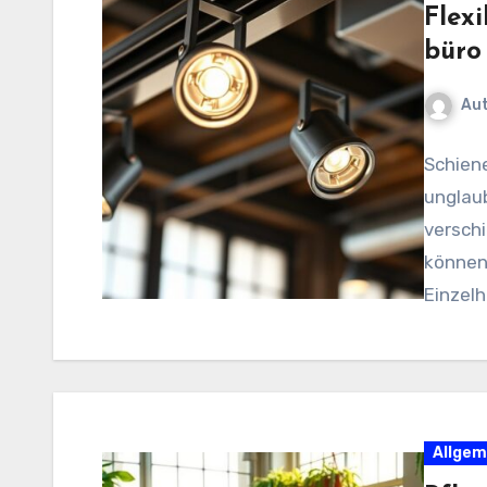
Flex
büro
Au
Schien
unglaub
versch
können
Einzelh
Allgem